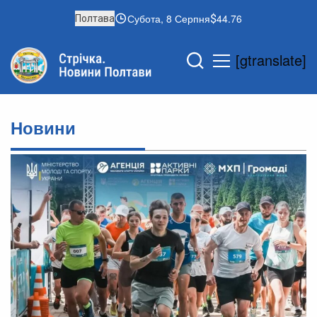
Субота, 8 Серпня
44.76
Полтава
[gtranslate]
Новини