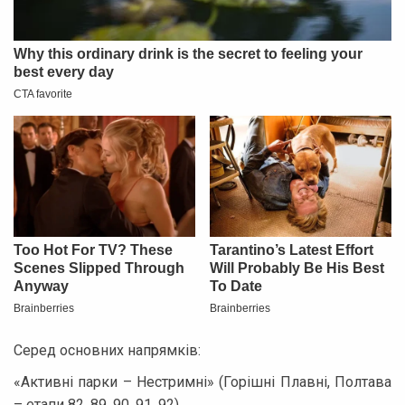
Серед основних напрямків:
«Активні парки – Нестримні» (Горішні Плавні, Полтава
– етапи 82, 89, 90, 91, 92).