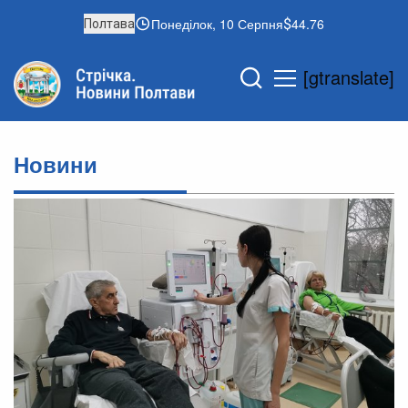
Понеділок, 10 Серпня
44.76
Полтава
[gtranslate]
Новини