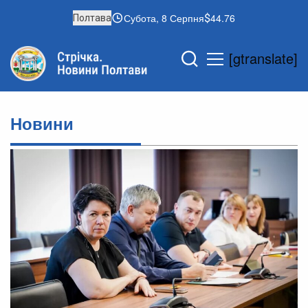
Субота, 8 Серпня
44.76
Полтава
[gtranslate]
Новини