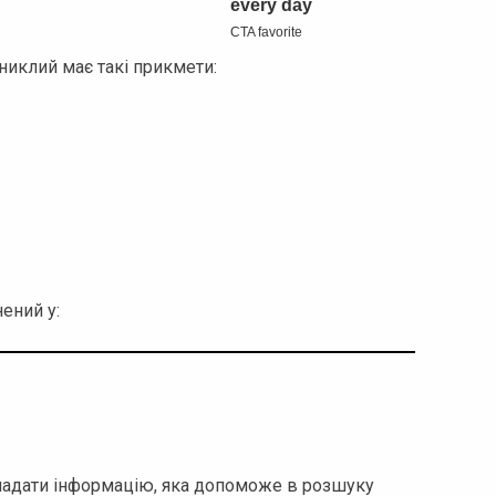
никлий має такі прикмети:
ений у:
е надати інформацію, яка допоможе в розшуку