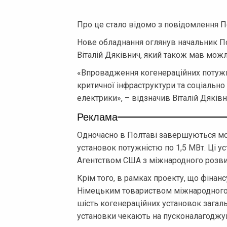
Про це стало відомо з повідомлення По
Нове обладнання оглянув начальник По
Віталій Дяківнич, який також мав можл
«Впровадження когенераційних потужн
критичної інфраструктури та соціально
електрики», – відзначив Віталій Дяківн
Реклама
Одночасно в Полтаві завершуються мо
установок потужністю по 1,5 МВт. Ці у
Агентством США з міжнародного розвит
Крім того, в рамках проекту, що фінан
Німецьким товариством міжнародного с
шість когенераційних установок загал
установки чекають на пусконалагоджув