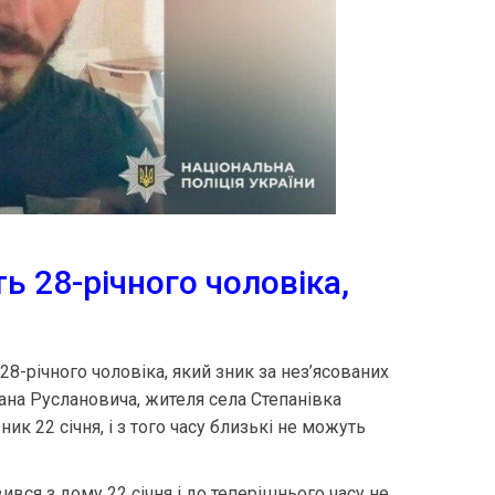
ь 28-річного чоловіка,
8-річного чоловіка, який зник за нез’ясованих
ана Руслановича, жителя села Степанівка
ик 22 січня, і з того часу близькі не можуть
ився з дому 22 січня і до теперішнього часу не