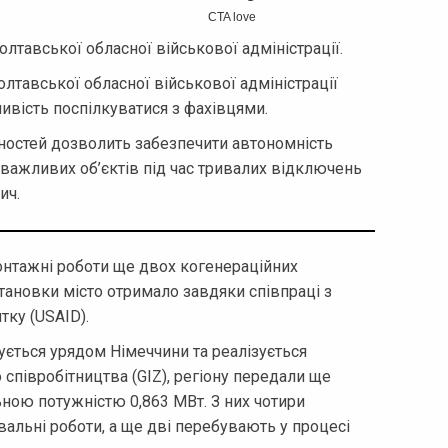
лтавської обласної військової адміністрації.
лтавської обласної військової адміністрації
ивість поспілкуватися з фахівцями.
остей дозволить забезпечити автономність
 важливих об’єктів під час тривалих відключень
ич.
нтажні роботи ще двох когенераційних
становки місто отримало завдяки співпраці з
ку (USAID).
сується урядом Німеччини та реалізується
півробітництва (GIZ), регіону передали ще
ьною потужністю 0,863 МВт. З них чотири
альні роботи, а ще дві перебувають у процесі