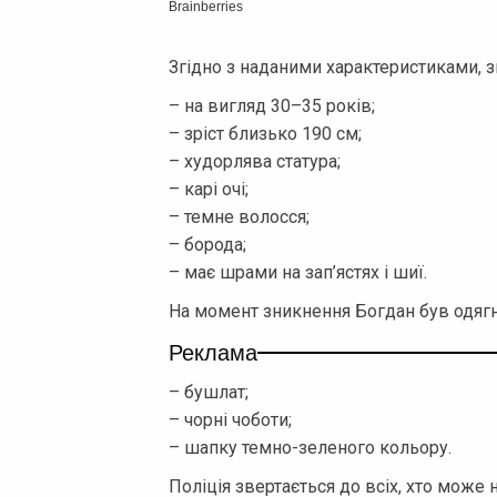
Згідно з наданими характеристиками, з
– на вигляд 30–35 років;
– зріст близько 190 см;
– худорлява статура;
– карі очі;
– темне волосся;
– борода;
– має шрами на зап’ястях і шиї.
На момент зникнення Богдан був одягн
Реклама
– бушлат;
– чорні чоботи;
– шапку темно-зеленого кольору.
Поліція звертається до всіх, хто мож