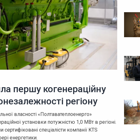
ла першу когенераційну
онезалежності регіону
льної власності «Полтаватеплоенерго»
аційної установки потужністю 1,0 МВт в регіоні.
 сертифіковані спеціалісти компанії KTS
фері енергетики.