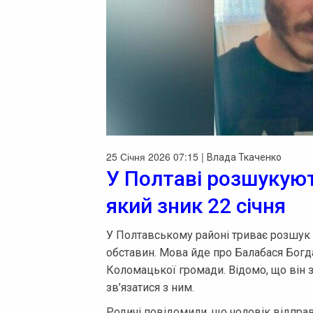
25 Січня 2026 07:15 |
Влада Ткаченко
У Полтаві розшукуют
який зник 22 січня
У Полтавському районі триває розшук 2
обставин. Мова йде про Балабася Богд
Коломацької громади. Відомо, що він зн
зв’язатися з ним.
Родичі повідомили, що чоловік відправ