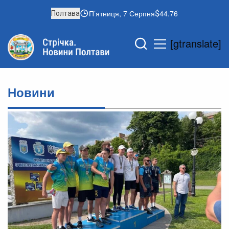
П’ятниця, 7 Серпня
44.76
Полтава
[gtranslate]
Новини