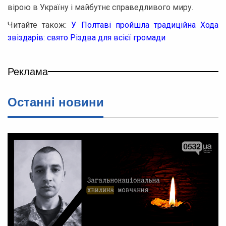
вірою в Україну і майбутнє справедливого миру.
Читайте також:
У Полтаві пройшла традиційна Хода
звіздарів: свято Різдва для всієї громади
Реклама
Останнi новини