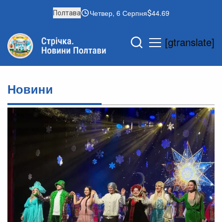
Четвер, 6 Серпня
44.69
Полтава
[gtranslate]
Новини