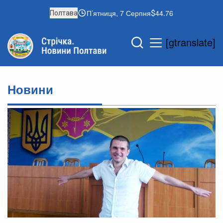
П’ятниця, 7 Серпня
44.76
Полтава
[gtranslate]
Новини