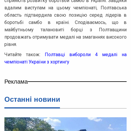
сприяють розвитку боротьби самбо в Україні. Завдяки
вдалим виступам на цьому чемпіонаті, Полтавська
область підтвердила свою позицію серед лідерів в
боротьбі самбо в країні. Сподіваємось, що в
майбутньому талановиті борці з Полтавщини
продовжать отримувати медалі на змаганнях високого
рівня.
Читайте також:
Полтавці вибороли 4 медалі на
чемпіонаті України з хортингу
Реклама
Останнi новини