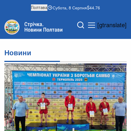
Субота, 8 Серпня
44.76
Полтава
[gtranslate]
Новини