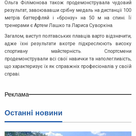
Ольга Філімонова також продемонструвала чудовий
результат, завоювавши срібну медаль на дистанції 100
метрів баттерфляй і «бронзу» на 50 м на спині. Її
тренерами є Артем Лашко та Лариса Суворкіна.
Загалом, виступ полтавських плавців варто відзначити,
адже їхні результати вкотре підкреслюють високу
спортивну майстерність. Спортсмени
продемонстрували всі свої навички та наполегливість,
що характеризує їх як справжніх професіоналів у своїй
справі.
Реклама
Останнi новини