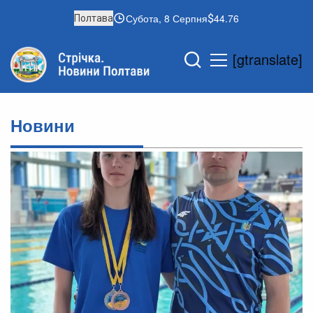
Субота, 8 Серпня
44.76
Полтава
[gtranslate]
Новини