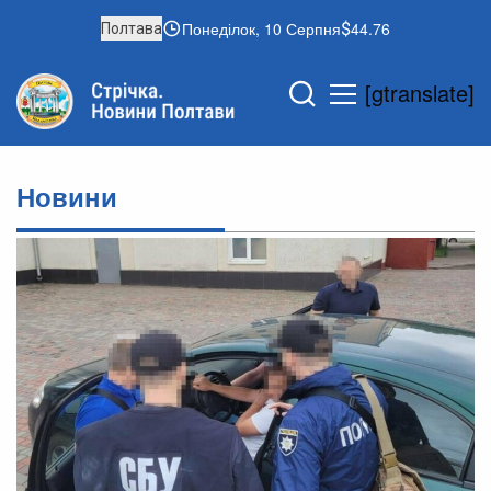
Понеділок, 10 Серпня
44.76
Полтава
[gtranslate]
Новини