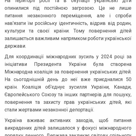
На території росії та в окупації українські діти
опинилися під постійною загрозою. Це не лише
питання незаконного переміщення, але і спроби
нав’язати їм російську ідентичність, відрив від родин,
культури та своєї країни. Тому повернення дітей
залишається важливим напрямком роботи української
держави.
Для координації міжнародних зусиль у 2024 році за
ініціативи Президента України була створена
Міжнародна коаліція за повернення українських дітей.
На сьогоднішній день до неї вже приєдналися 50
країн. Коаліція об’єднує зусилля України, Канади,
Європейського Союзу та інших партнерів для пошуку,
повернення та захисту прав українських дітей, які
стали жертвами незаконної депортації.
Україна вживає активних заходів, щоб питання
викрадених дітей залишалося у фокусі міжнародного
порядку денного. Держава закликає світову спільноту