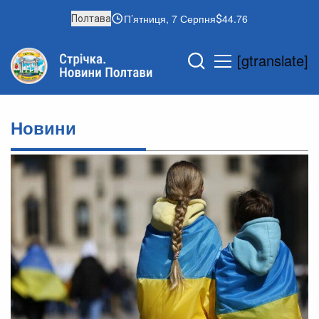
П’ятниця, 7 Серпня
44.76
Полтава
[gtranslate]
Новини