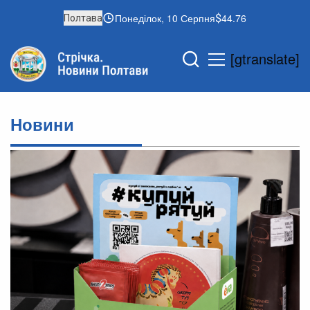
Понеділок, 10 Серпня
44.76
Полтава
[gtranslate]
Новини