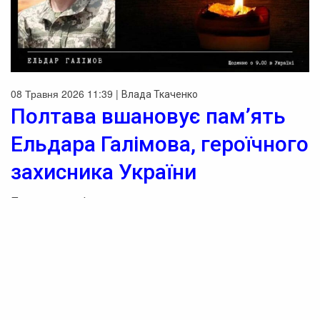
08 Травня 2026 11:39 |
Влада Ткаченко
Полтава вшановує пам’ять
Ельдара Галімова, героїчного
захисника України
Полтава пам’ятає: у хвилину мовчання вшановуємо
Ельдара Галімова
Кожен день журналісти нашого видання
приєднуються до загальнонаціональної хвилини
мовчання, вшановуючи пам’ять захисників і захисниць,
які віддали свої життя за свободу і незалежність
України. Сьогодні ми розповідаємо про Ельдара