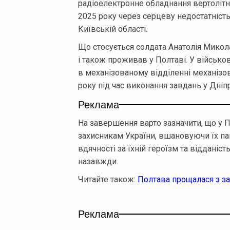
радіоелектронне обладнання вертолітно
2025 року через серцеву недостатність,
Київській області.
Що стосується солдата Анатолія Микола
і також проживав у Полтаві. У військо
в механізованому відділенні механізов
року під час виконання завдань у Дніп
Реклама
На завершення варто зазначити, що у 
захисникам України, вшановуючи їх па
вдячності за їхній героїзм та відданіст
назавжди.
Читайте також:
Полтава прощалася з з
Реклама