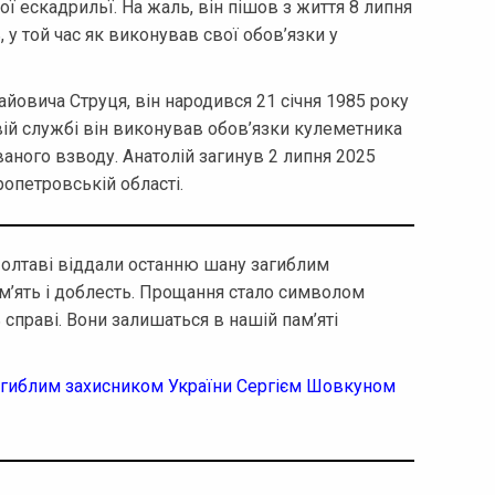
ї ескадрильї. На жаль, він пішов з життя 8 липня
 у той час як виконував свої обов’язки у
йовича Струця, він народився 21 січня 1985 року
вій службі він виконував обов’язки кулеметника
аного взводу. Анатолій загинув 2 липня 2025
ропетровській області.
Полтаві віддали останню шану загиблим
м’ять і доблесть. Прощання стало символом
ь справі. Вони залишаться в нашій пам’яті
агиблим захисником України Сергієм Шовкуном