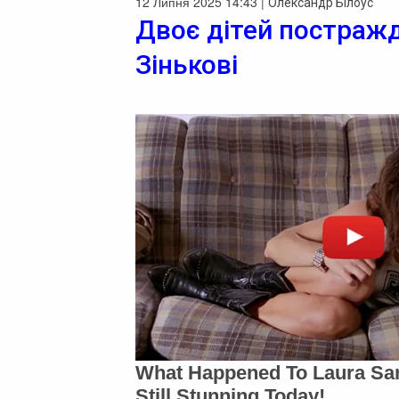
12 Липня 2025 14:43 |
Олександр Білоус
Двоє дітей постражда
Зінькові