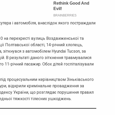
кутера і автомобіля, внаслідок якого постраждали
10 на перехресті вулиць Воздвиженської та
ції Полтавської області, 14-річний хлопець,
 зіткнувся з автомобілем Hyundai Tucson, за
й. В результаті даного зіткнення травмувалися
ого 11-річний пасажир. Обох дітей госпіталізували
, під процесуальним керівництвом Зіньківського
ури, відкрили кримінальне провадження за
кодексу України, що розглядає порушення правил
едньої тяжкості тілесних ушкоджень.