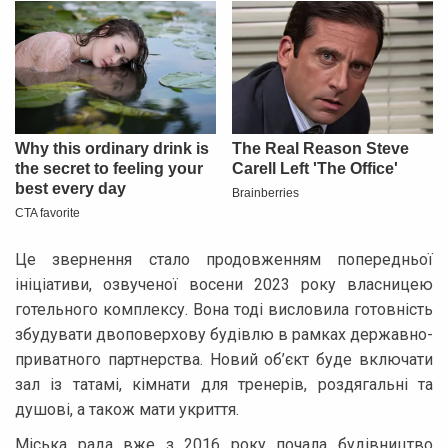
Це звернення стало продовженням попередньої
ініціативи, озвученої восени 2023 року власницею
готельного комплексу. Вона тоді висловила готовність
збудувати двоповерхову будівлю в рамках державно-
приватного партнерства. Новий об’єкт буде включати
зал із татамі, кімнати для тренерів, роздягальні та
душові, а також мати укриття.
Міська рада вже з 2016 року почала будівництво