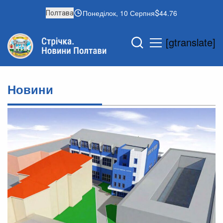
Понеділок, 10 Серпня
44.76
Полтава
[gtranslate]
Новини