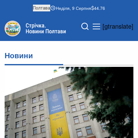
Неділя, 9 Серпня
44.76
Полтава
[gtranslate]
Новини