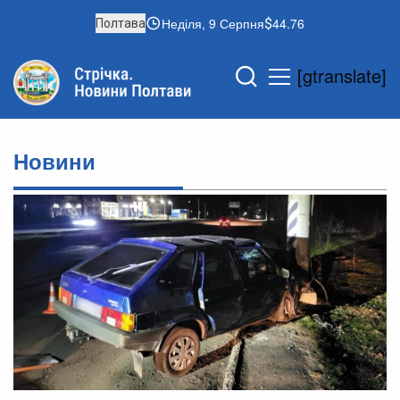
Неділя, 9 Серпня
44.76
Полтава
[gtranslate]
Новини