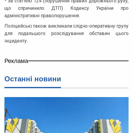
* за статтею 124 (порушення правил дорожнього руху,
що спричинило ДТП) Кодексу України про
адміністративні правопорушення.
Поліцейські також викликали слідчо-оперативну групу
для подальшого розслідування обставин цього
інциденту.
Реклама
Останнi новини