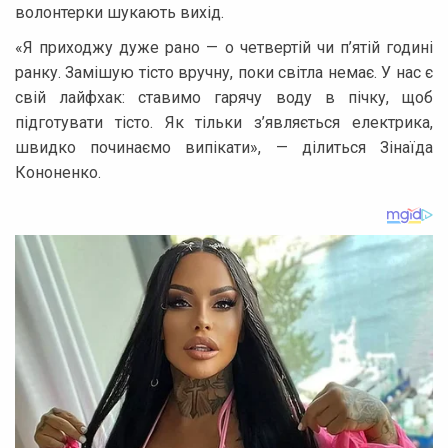
волонтерки шукають вихід.
«Я приходжу дуже рано — о четвертій чи п’ятій годині
ранку. Замішую тісто вручну, поки світла немає. У нас є
свій лайфхак: ставимо гарячу воду в пічку, щоб
підготувати тісто. Як тільки з’являється електрика,
швидко починаємо випікати», — ділиться Зінаїда
Кононенко.