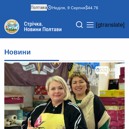
Неділя, 9 Серпня
44.76
Полтава
[gtranslate]
Новини