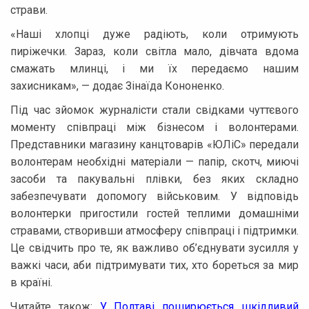
страви.
«Наші хлопці дуже радіють, коли отримують
пиріжечки. Зараз, коли світла мало, дівчата вдома
смажать млинці, і ми їх передаємо нашим
захисникам», — додає Зінаїда Кононенко.
Під час зйомок журналісти стали свідками чуттєвого
моменту співпраці між бізнесом і волонтерами.
Представники магазину канцтоварів «ЮЛіС» передали
волонтерам необхідні матеріали — папір, скотч, миючі
засоби та пакувальні плівки, без яких складно
забезпечувати допомогу військовим. У відповідь
волонтерки пригостили гостей теплими домашніми
стравами, створивши атмосферу співпраці і підтримки.
Це свідчить про те, як важливо об’єднувати зусилля у
важкі часи, аби підтримувати тих, хто бореться за мир
в країні.
Читайте також:
У Полтаві поширюється шкідливий