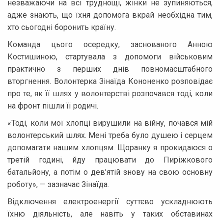
незважаючи на всі труднощі, жінки не зупиняються,
адже знають, що їхня допомога вкрай необхідна тим,
хто сьогодні боронить країну.
Команда цього осередку, заснованого Анною
Костишиною, стартувала з допомоги військовим
практично з перших днів повномасштабного
вторгнення. Волонтерка Зінаїда Кононенко розповідає
про те, як її шлях у волонтерстві розпочався тоді, коли
на фронт пішли її родичі.
«Тоді, коли мої хлопці вирушили на війну, почався мій
волонтерський шлях. Мені треба було душею і серцем
допомагати нашим хлопцям. Щоранку я прокидаюся о
третій годині, йду працювати до Пиріжкового
батальйону, а потім о дев’ятій знову на свою основну
роботу», — зазначає Зінаїда.
Відключення електроенергії суттєво ускладнюють
їхню діяльність, але навіть у таких обставинах