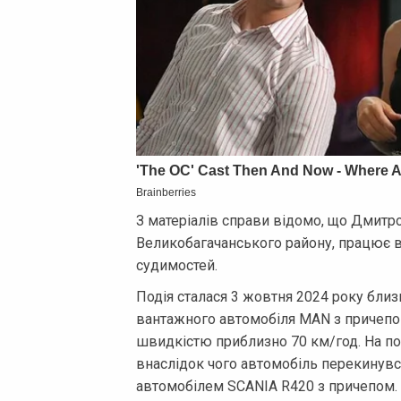
З матеріалів справи відомо, що Дмитр
Великобагачанського району, працює во
судимостей.
Подія сталася 3 жовтня 2024 року близ
вантажного автомобіля MAN з причепом
швидкістю приблизно 70 км/год. На пов
внаслідок чого автомобіль перекинувся 
автомобілем SCANIA R420 з причепом.