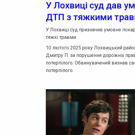
У Лохвиці суд дав у
ДТП з тяжкими трав
У Лохвиці суд призначив умовне покар
тяжкі травми.
10 лютого 2025 року Лохвицький район
Дмитру П. за порушення дорожніх пра
потерпілого. Обвинувачений визнав с
потерпілого.