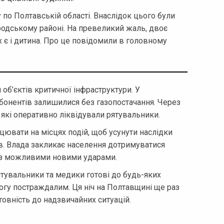
 по Полтавській області. Внаслідок цього були
одському районі. На превеликий жаль, двоє
 є і дитина. Про це повідомили в головному
 об’єктів критичної інфраструктури. У
абонентів залишилися без газопостачання. Через
 які оперативно ліквідували рятувальники.
вати на місцях подій, щоб усунути наслідки
в. Влада закликає населення дотримуватися
у з можливими новими ударами.
ятувальники та медики готові до будь-яких
огу постраждалим. Ця ніч на Полтавщині ще раз
овність до надзвичайних ситуацій.