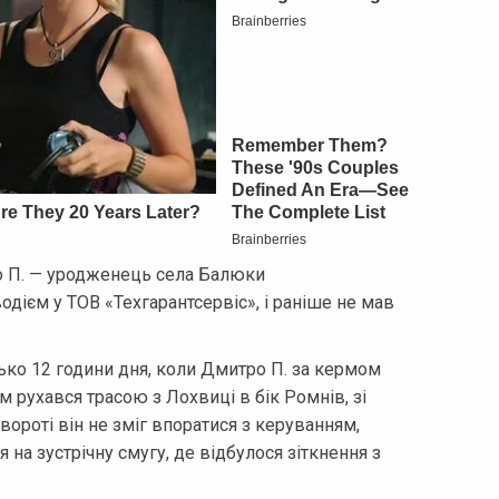
о П. — уродженець села Балюки
дієм у ТОВ «Техгарантсервіс», і раніше не мав
ько 12 години дня, коли Дмитро П. за кермом
 рухався трасою з Лохвиці в бік Ромнів, зі
ороті він не зміг впоратися з керуванням,
на зустрічну смугу, де відбулося зіткнення з