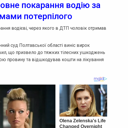
мовне покарання водію за
мами потерпілого
ання водієві, через якого в ДТП чоловік отримав
ний суд Полтавської області виніс вирок
вил, що призвело до тяжких тілесних ушкоджень
вою провину та відшкодував кошти на лікування