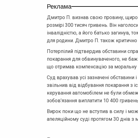
Реклама
Дмитро П. визнав свою провину, щиро
розмірі 300 тисяч гривень. Він наголос
інвалідністю, а його батько загинув, 
для родини. Дмитро П. також критично о
Потерпілий підтвердив обставини спра
покарання для обвинуваченого, не баж
що отримав компенсацію за моральну ш
Суд врахував усі зазначені обставини і
звільнив від відбування покарання з і
керування автомобілем не були обмеже
зобов’язання виплатити 10 400 гривень 
Вирок поки що не вступив в силу і мо
апеляційному суді протягом 30 днів з