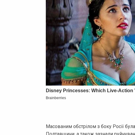
Масованим обстрілом з боку Росії була
Полтавщини, а також зазнали руйнуван