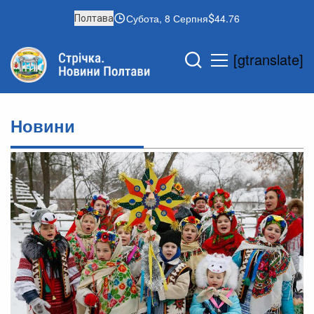
Субота, 8 Серпня
44.76
Полтава
[gtranslate]
Новини