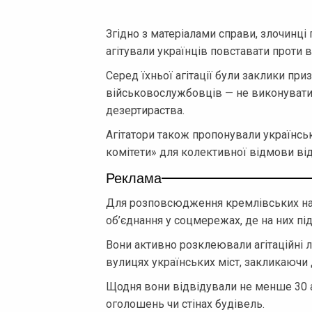
Згідно з матеріалами справи, злочинц
агітували українців повставати проти
Серед їхньої агітації були заклики приз
військовослужбовців — не виконувати 
дезертираства.
Агітатори також пропонували українсь
комітети» для колективної відмови від 
Реклама
Для розповсюдження кремлівських нар
об’єднання у соцмережах, де на них пі
Вони активно розклеювали агітаційні л
вулицях українських міст, закликаючи д
Щодня вони відвідували не менше 30 а
оголошень чи стінах будівель.