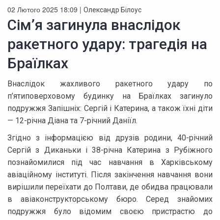
02 Лютого 2025 18:09 |
Олександр Білоус
Сім’я загинула внаслідок
ракетного удару: трагедія на
Браїлках
Внаслідок жахливого ракетного удару по
п’ятиповерховому будинку на Браїлках загинуло
подружжя Запішніх: Сергій і Катерина, а також їхні діти
— 12-річна Діана та 7-річний Даніїл.
Згідно з інформацією від друзів родини, 40-річний
Сергій з Диканьки і 38-річна Катерина з Рубіжного
познайомилися під час навчання в Харківському
авіаційному інституті. Після закінчення навчання вони
вирішили переїхати до Полтави, де обидва працювали
в авіаконструкторському бюро. Серед знайомих
подружжя було відомим своєю пристрастю до