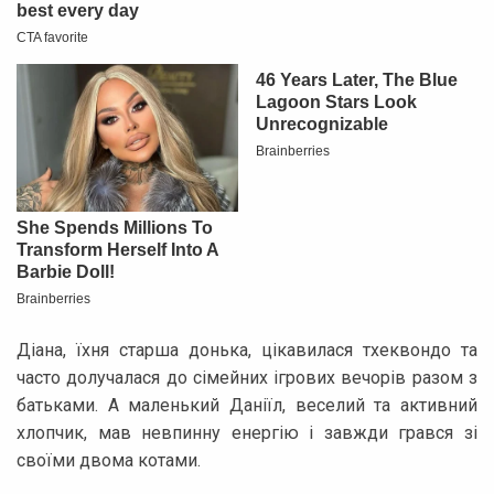
Діана, їхня старша донька, цікавилася тхеквондо та
часто долучалася до сімейних ігрових вечорів разом з
батьками. А маленький Даніїл, веселий та активний
хлопчик, мав невпинну енергію і завжди грався зі
своїми двома котами.