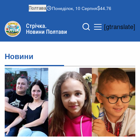
Понеділок, 10 Серпня
44.76
Полтава
[gtranslate]
Новини