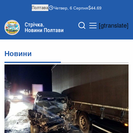
Четвер, 6 Серпня
44.69
Полтава
[gtranslate]
Новини