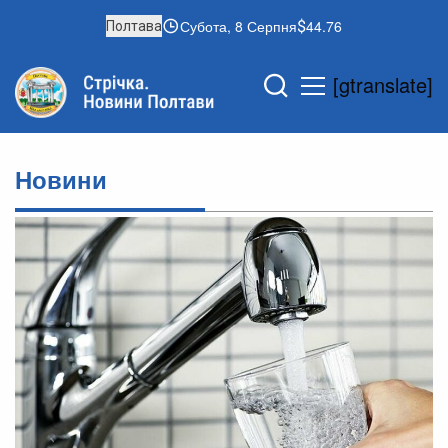
Субота, 8 Серпня
44.76
Полтава
[gtranslate]
Новини