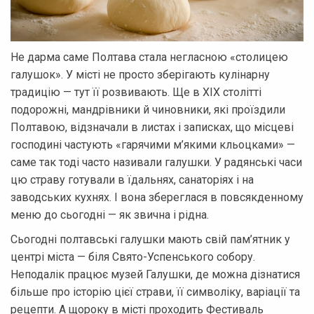
Не дарма саме Полтава стала негласною «столицею
галушок». У місті не просто зберігають кулінарну
традицію — тут її розвивають. Ще в XIX столітті
подорожні, мандрівники й чиновники, які проїздили
Полтавою, відзначали в листах і записках, що місцеві
господині частують «гарячими м’якими кльоцками» —
саме так тоді часто називали галушки. У радянські часи
цю страву готували в їдальнях, санаторіях і на
заводських кухнях. І вона збереглася в повсякденному
меню до сьогодні — як звична і рідна.
Сьогодні полтавські галушки мають свій пам’ятник у
центрі міста — біля Свято-Успенського собору.
Неподалік працює музей Галушки, де можна дізнатися
більше про історію цієї страви, її символіку, варіації та
рецепти. А щороку в місті проходить Фестиваль