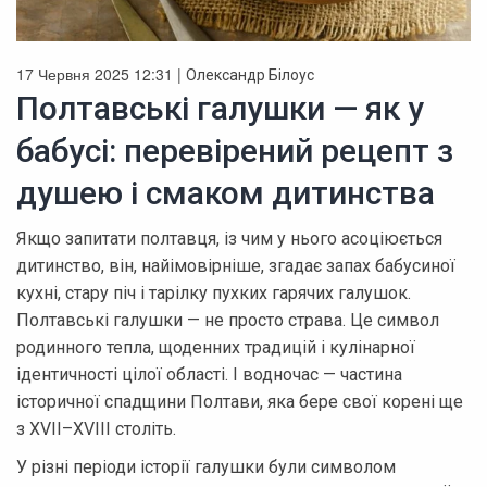
17 Червня 2025 12:31 |
Олександр Білоус
Полтавські галушки — як у
бабусі: перевірений рецепт з
душею і смаком дитинства
Якщо запитати полтавця, із чим у нього асоціюється
дитинство, він, найімовірніше, згадає запах бабусиної
кухні, стару піч і тарілку пухких гарячих галушок.
Полтавські галушки — не просто страва. Це символ
родинного тепла, щоденних традицій і кулінарної
ідентичності цілої області. І водночас — частина
історичної спадщини Полтави, яка бере свої корені ще
з XVII–XVIII століть.
У різні періоди історії галушки були символом