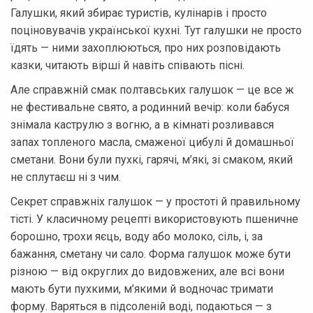
Галушки, який збирає туристів, кулінарів і просто
поціновувачів української кухні. Тут галушки не просто
їдять — ними захоплюються, про них розповідають
казки, читають вірші й навіть співають пісні.
Але справжній смак полтавських галушок — це все ж
не фестивальне свято, а родинний вечір: коли бабуся
знімала каструлю з вогню, а в кімнаті розливався
запах топленого масла, смаженої цибулі й домашньої
сметани. Вони були пухкі, гарячі, м’які, зі смаком, який
не сплутаєш ні з чим.
Секрет справжніх галушок — у простоті й правильному
тісті. У класичному рецепті використовують пшеничне
борошно, трохи яєць, воду або молоко, сіль, і, за
бажання, сметану чи сало. Форма галушок може бути
різною — від округлих до видовжених, але всі вони
мають бути пухкими, м’якими й водночас тримати
форму. Варяться в підсоленій воді, подаються — з