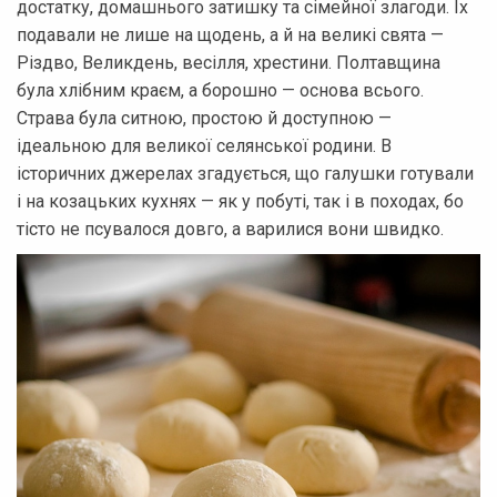
достатку, домашнього затишку та сімейної злагоди. Їх
подавали не лише на щодень, а й на великі свята —
Різдво, Великдень, весілля, хрестини. Полтавщина
була хлібним краєм, а борошно — основа всього.
Страва була ситною, простою й доступною —
ідеальною для великої селянської родини. В
історичних джерелах згадується, що галушки готували
і на козацьких кухнях — як у побуті, так і в походах, бо
тісто не псувалося довго, а варилися вони швидко.