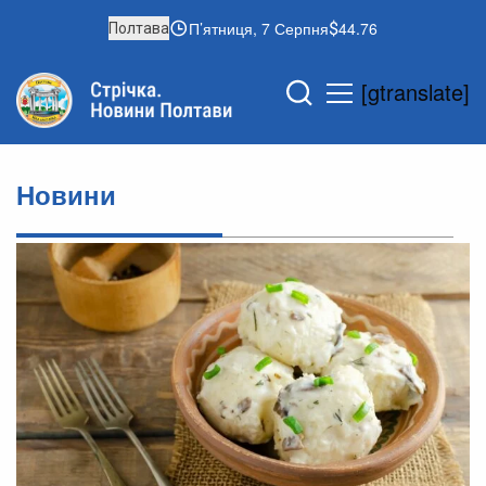
П’ятниця, 7 Серпня
44.76
Полтава
[gtranslate]
Новини