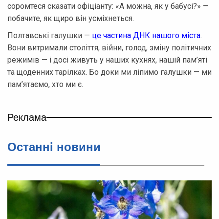
соромтеся сказати офіціанту: «А можна, як у бабусі?» —
побачите, як щиро він усміхнеться.
Полтавські галушки —
це частина ДНК нашого міста
.
Вони витримали століття, війни, голод, зміну політичних
режимів — і досі живуть у наших кухнях, нашій пам’яті
та щоденних тарілках. Бо доки ми ліпимо галушки — ми
пам’ятаємо, хто ми є.
Реклама
Останнi новини