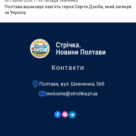
06 Серпня 2026 11:40 |
Влада Ткаченко
Полтава вшановує пам’ять героя Сергія Дзюби, який загинув
за Україну
Контакти
Полтава, вул. Шевченка, 56б
welcome@strichka.pl.ua