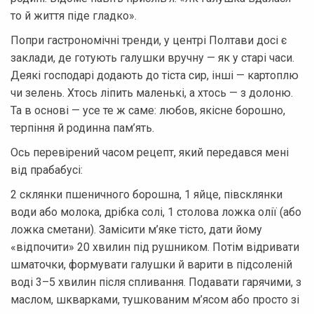
то й життя піде гладко».
Попри гастрономічні тренди, у центрі Полтави досі є
заклади, де готують галушки вручну — як у старі часи.
Деякі господарі додають до тіста сир, інші — картоплю
чи зелень. Хтось ліпить маленькі, а хтось — з долоню.
Та в основі — усе те ж саме: любов, якісне борошно,
терпіння й родинна пам’ять.
Ось перевірений часом рецепт, який передався мені
від прабабусі:
2 склянки пшеничного борошна, 1 яйце, півсклянки
води або молока, дрібка солі, 1 столова ложка олії (або
ложка сметани). Замісити м’яке тісто, дати йому
«відпочити» 20 хвилин під рушником. Потім відривати
шматочки, формувати галушки й варити в підсоленій
воді 3–5 хвилин після спливання. Подавати гарячими, з
маслом, шкварками, тушкованим м’ясом або просто зі