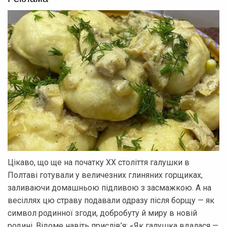
Цікаво, що ще на початку ХХ століття галушки в
Полтаві готували у величезних глиняних горщиках,
заливаючи домашньою підливою з засмажкою. А на
весіллях цю страву подавали одразу після борщу — як
символ родинної згоди, добробуту й миру в новій
родині. Відоме навіть прислів’я: «Як галушка вдалася —