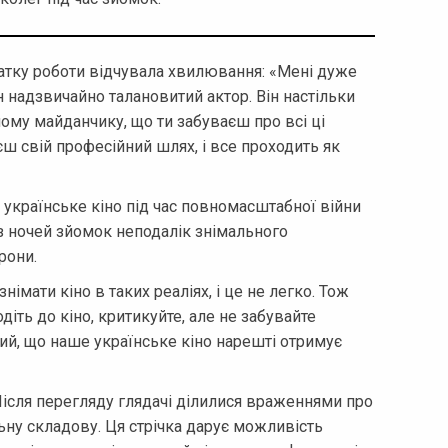
чатку роботи відчувала хвилювання: «Мені дуже
н надзвичайно талановитий актор. Він настільки
ному майданчику, що ти забуваєш про всі ці
єш свій професійний шлях, і все проходить як
 українське кіно під час повномасштабної війни
 з ночей зйомок неподалік знімального
рони.
імати кіно в таких реаліях, і це не легко. Тож
діть до кіно, критикуйте, але не забувайте
ий, що наше українське кіно нарешті отримує
Після перегляду глядачі ділилися враженнями про
льну складову. Ця стрічка дарує можливість