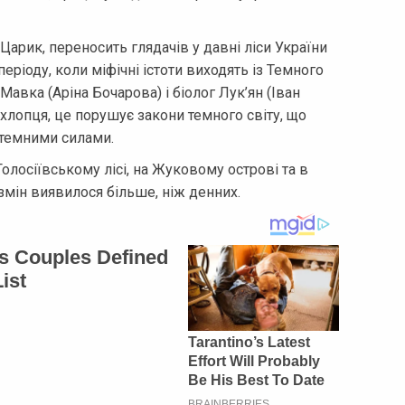
арик, переносить глядачів у давні ліси України
еріоду, коли міфічні істоти виходять із Темного
Мавка (Аріна Бочарова) і біолог Лук’ян (Іван
хлопця, це порушує закони темного світу, що
 темними силами.
олосіївському лісі, на Жуковому острові та в
 змін виявилося більше, ніж денних.