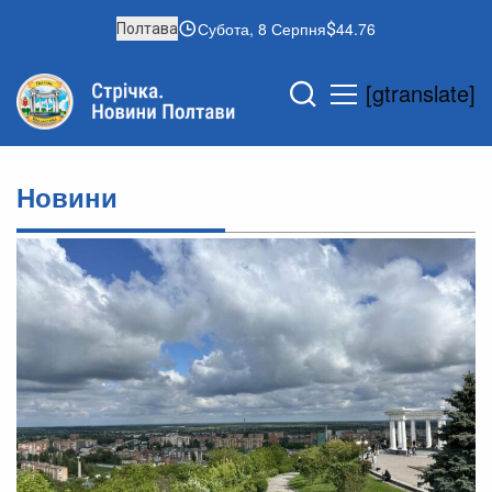
Субота, 8 Серпня
44.76
Полтава
[gtranslate]
Новини