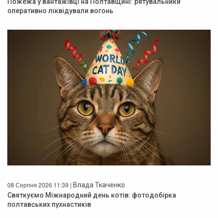
Пожежа у вантажівці на Полтавщині: рятувальники
оперативно ліквідували вогонь
08 Серпня 2026 11:39 |
Влада Ткаченко
Святкуємо Міжнародний день котів: фотодобірка
полтавських пухнастиків