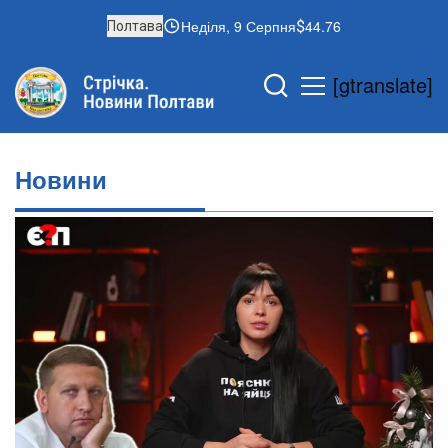
Неділя, 9 Серпня
44.76
Полтава
[gtranslate]
Новини