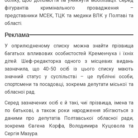
обліку, щоб допомогти їм уникнути мобілізації. Серед
фігурантів кримінального провадження –
представники МСЕК, ТЦК та медики ВЛК у Полтаві та
області.
Реклама
У оприлюдненому списку можна знайти прізвища
багатьох впливових особистостей Кременчука і їхніх
дітей. Шеф-редакторка одного з місцевих видань
зазначила, що 40-50 осіб із цього списку мають
значний статус у суспільстві – це публічні особи,
спортсмени та посадовці, зокрема депутати міської та
обласної рад.
Серед зазначених осіб є й такі, чиї прізвища, імена та
по батькові, а також роки народження збігаються з
даними про депутатів Полтавської обласної ради,
зокрема Євгена Корфа, Володимира Куцовола та
Сергія Мазура.