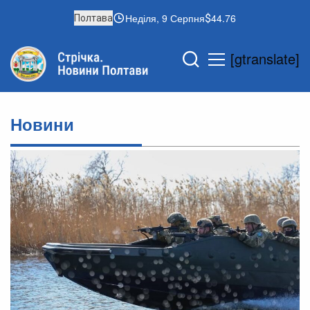
Неділя, 9 Серпня
44.76
Полтава
[gtranslate]
Новини