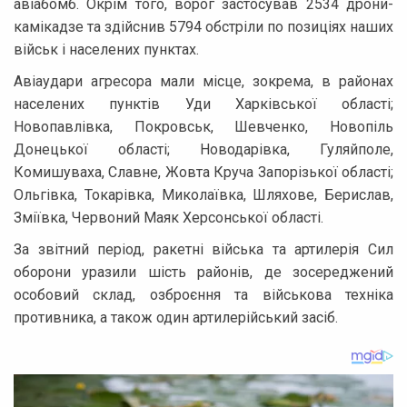
авіабомб. Окрім того, ворог застосував 2534 дрони-
камікадзе та здійснив 5794 обстріли по позиціях наших
військ і населених пунктах.
Авіаудари агресора мали місце, зокрема, в районах
населених пунктів Уди Харківської області;
Новопавлівка, Покровськ, Шевченко, Новопіль
Донецької області; Новодарівка, Гуляйполе,
Комишуваха, Славне, Жовта Круча Запорізької області;
Ольгівка, Токарівка, Миколаївка, Шляхове, Берислав,
Зміївка, Червоний Маяк Херсонської області.
За звітний період, ракетні війська та артилерія Сил
оборони уразили шість районів, де зосереджений
особовий склад, озброєння та військова техніка
противника, а також один артилерійський засіб.