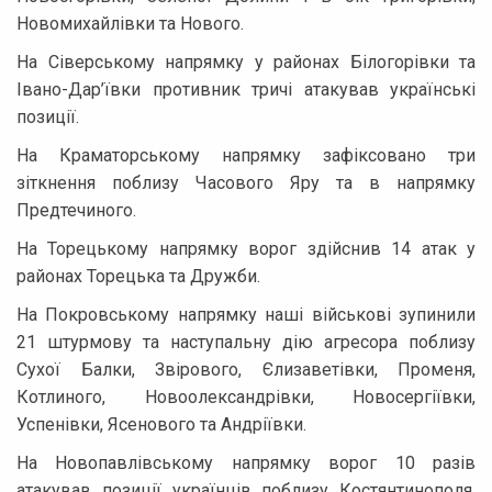
Новомихайлівки та Нового.
На Сіверському напрямку у районах Білогорівки та
Івано-Дар’ївки противник тричі атакував українські
позиції.
На Краматорському напрямку зафіксовано три
зіткнення поблизу Часового Яру та в напрямку
Предтечиного.
На Торецькому напрямку ворог здійснив 14 атак у
районах Торецька та Дружби.
На Покровському напрямку наші військові зупинили
21 штурмову та наступальну дію агресора поблизу
Сухої Балки, Звірового, Єлизаветівки, Променя,
Котлиного, Новоолександрівки, Новосергіївки,
Успенівки, Ясенового та Андріївки.
На Новопавлівському напрямку ворог 10 разів
атакував позиції українців поблизу Костянтинополя,