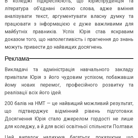
В коледжі підкреслюють, що юриспруденція та
література об’єднані силою слова, адже вміння
аналізувати текст, аргументувати власну думку та
працювати з інформацією є дуже важливими для
майбутніх правників. Успіх Юрія став яскравим
доказом того, що наполегливість і прагнення до знань
можуть привести до найвищих досягнень.
Реклама
Викладачі та адміністрація навчального закладу
привітали Юрія з його чудовим успіхом, побажавши
йому нових перемог, професійного розвитку та
реалізації всіх його ідей.
200 балів на НМТ — це найвищий можливий результат,
що підтверджує відмінний рівень підготовки.
Досягнення Юрія стало джерелом гордості не лише
для коледжу, а й для всієї освітньої спільноти Полтави.
Цей випадок надихнув багатьох, показуючи, що