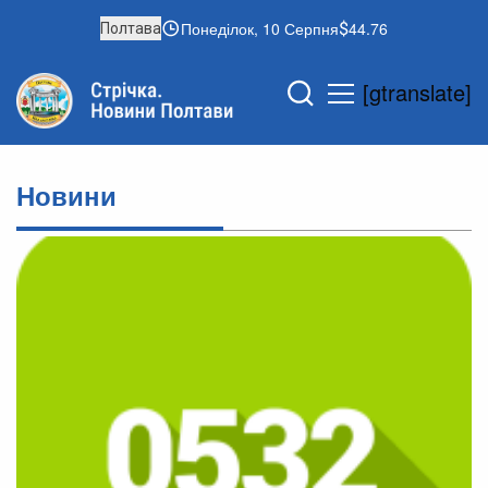
Понеділок, 10 Серпня
44.76
Полтава
[gtranslate]
Новини