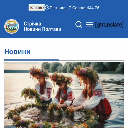
П’ятниця, 7 Серпня
44.76
Полтава
[gtranslate]
Новини