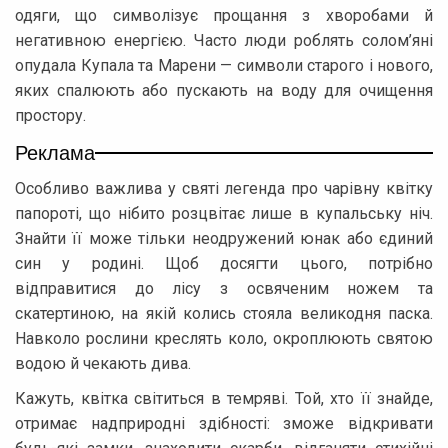
одяги, що символізує прощання з хворобами й
негативною енергією. Часто люди роблять солом’яні
опудала Купала та Марени — символи старого і нового,
яких спалюють або пускають на воду для очищення
простору.
Реклама
Особливо важлива у святі легенда про чарівну квітку
папороті, що нібито розцвітає лише в купальську ніч.
Знайти її може тільки неодружений юнак або єдиний
син у родині. Щоб досягти цього, потрібно
відправитися до лісу з освяченим ножем та
скатертиною, на якій колись стояла великодня паска.
Навколо рослини креслять коло, окроплюють святою
водою й чекають дива.
Кажуть, квітка світиться в темряві. Той, хто її знайде,
отримає надприродні здібності: зможе відкривати