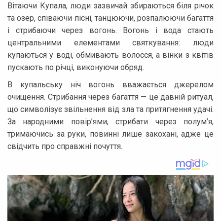
Вітаючи Купала, люди зазвичай збираються біля річок
та озер, співаючи пісні, танцюючи, розпалюючи багаття
і стрибаючи через вогонь. Вогонь і вода стають
центральними елементами святкування: люди
купаються у воді, обмивають волосся, а вінки з квітів
пускають по річці, виконуючи обряд.
В купальську ніч вогонь вважається джерелом
очищення. Стрибання через багаття — це давній ритуал,
що символізує звільнення від зла та притягнення удачі.
За народними повір’ями, стрибати через полум’я,
тримаючись за руки, повинні лише закохані, адже це
свідчить про справжні почуття.