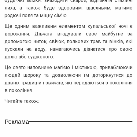
будь-які замки, знаходити скарби, відганяти стихійні
лиха, а також буде здоровим, щасливим, матиме
родючі поля та міцну сім’ю.
Ще одним важливим елементом купальської ночі є
ворожіння. Дівчата вгадували своє майбутнє за
допомогою ниток, свічок, польових трав та вінків, які
пускали на воду, намагаючись дізнатися про свою
долю або судженого.
Це свято наповнене магією і містикою, приваблюючи
людей щороку та дозволяючи їм доторкнутися до
давніх традицій і звичаїв, які передаються з покоління
в покоління.
Читайте також:
Реклама