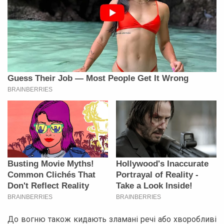
До вогню також кидають зламані речі або хворобливі