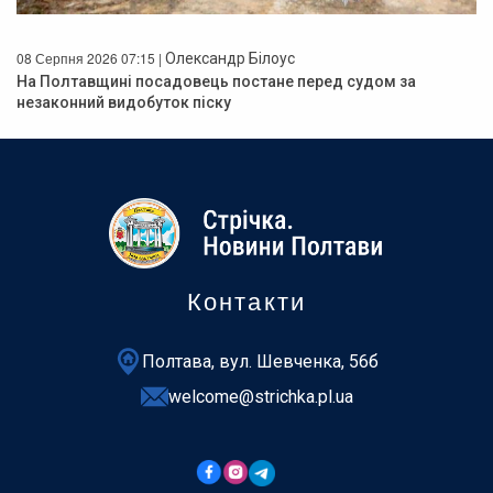
08 Серпня 2026 07:15 |
Олександр Білоус
На Полтавщині посадовець постане перед судом за
незаконний видобуток піску
Контакти
Полтава, вул. Шевченка, 56б
welcome@strichka.pl.ua