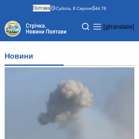
Субота, 8 Серпня
44.76
Полтава
[gtranslate]
Новини