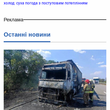
холод: суха погода з поступовим потеплінням
Реклама
Останнi новини