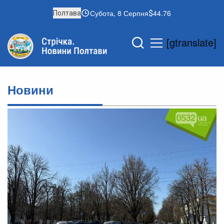
Субота, 8 Серпня
44.76
Полтава
[gtranslate]
Новини