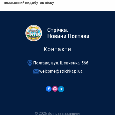
незаконний видобуток піску
Контакти
Полтава, вул. Шевченка, 56б
welcome@strichka.pl.ua
© 2026 Всі права захищені