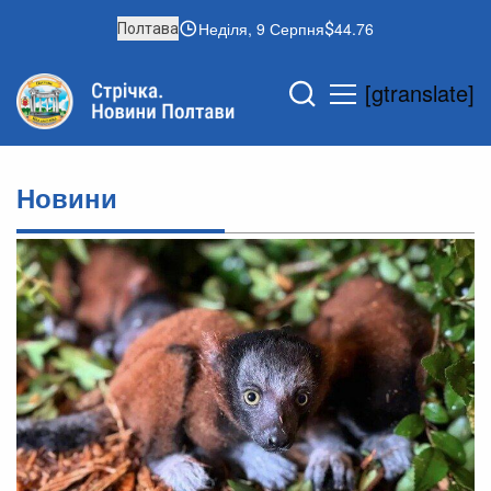
Неділя, 9 Серпня
44.76
Полтава
[gtranslate]
Новини