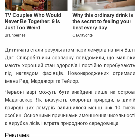
Дитинчата стали результатом пари лемурів на ім’я Вал і
Даг. Співробітники зоопарку повідомили, що малюки
мають хороший стан здоров’я і постійно перебувають
під наглядом фахівців. Новонароджених отримали
імена Ред, Марджорі та Тейлор.
Червоні варі можуть бути знайдені лише на острові
Мадагаскар. Як вказують охоронці природи, в дикій
природі цих лемурів залишилося менш ніж 10 тисяч
особин. Основними причинами зменшення чисельності
є вирубка лісів і втрата природного середовища.
Реклама