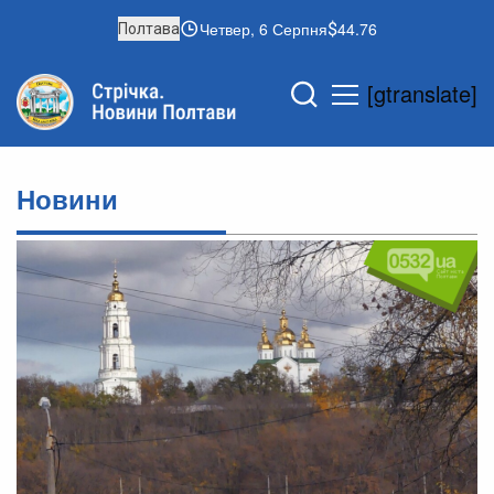
Четвер, 6 Серпня
44.76
Полтава
[gtranslate]
Новини