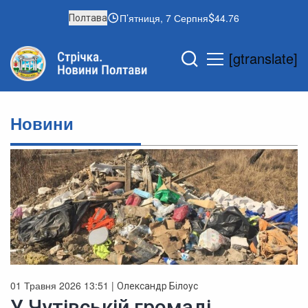
П’ятниця, 7 Серпня
44.76
Полтава
[gtranslate]
Новини
01 Травня 2026 13:51 |
Олександр Білоус
У Чутівській громаді