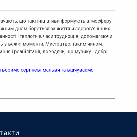
начають, що такі ініціативи формують атмосферу
кожним днем бореться за життя й здоров’я інших.
нності і теплоти в часи труднощів, допомагаючи
ь у важкі моменти. Мистецтво, таким чином,
ння і реабілітації, доводячи, що музику і добрі
 творимо серпневі мальви та відчуваємо
такти