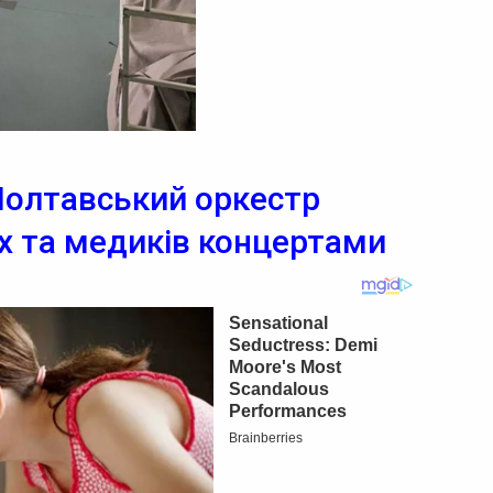
Полтавський оркестр
х та медиків концертами