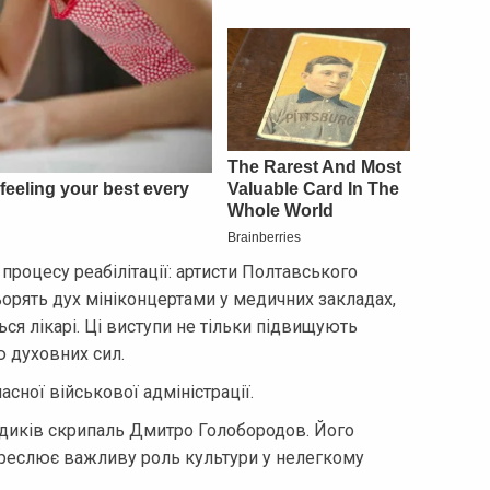
роцесу реабілітації: артисти Полтавського
орять дух мініконцертами у медичних закладах,
ся лікарі. Ці виступи не тільки підвищують
ю духовних сил.
сної військової адміністрації.
медиків скрипаль Дмитро Голобородов. Його
креслює важливу роль культури у нелегкому