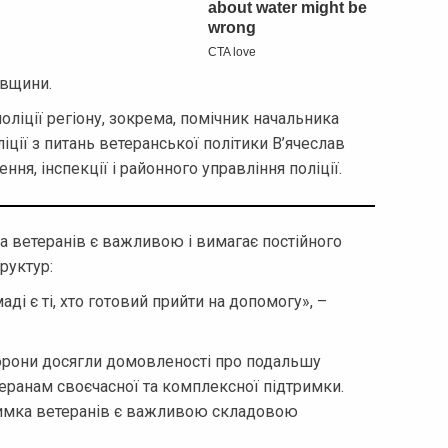
авщини.
оліції регіону, зокрема, помічник начальника
іції з питань ветеранської політики В’ячеслав
ння, інспекції і районного управління поліції.
а ветеранів є важливою і вимагає постійного
труктур:
аді є ті, хто готовий прийти на допомогу», –
сторони досягли домовленості про подальшу
еранам своєчасної та комплексної підтримки.
тримка ветеранів є важливою складовою