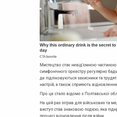
Мистецтво стає невід’ємною частиною п
симфонічного оркестру регулярно бадь
де підліковуються захисники та трудять
настрій, а також сприяють відновленн
Про це стало відомо з Полтавської обла
На цей раз зіграв для військових та 
виступ став знаковою подією, яка під
процесі відновлення після війни.