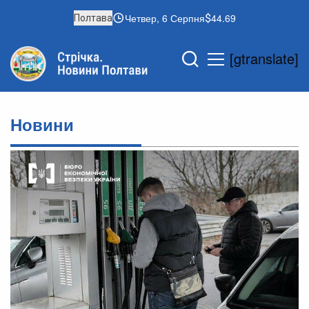
Четвер, 6 Серпня
44.69
Полтава
[gtranslate]
Новини