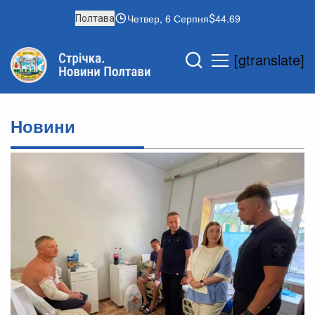
Четвер, 6 Серпня
44.69
Полтава
[gtranslate]
Новини