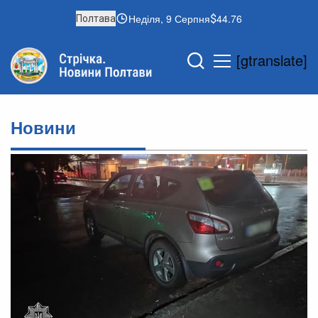
Неділя, 9 Серпня
44.76
Полтава
[gtranslate]
Новини