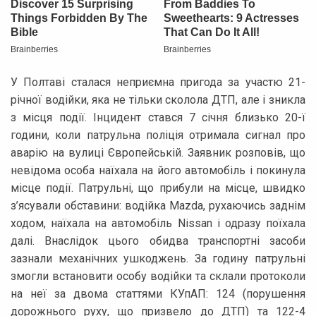
У Полтаві сталася неприємна пригода за участю 21-
річної водійки, яка не тільки сколола ДТП, але і зникла
з місця події. Інцидент стався 7 січня близько 20-ї
години, коли патрульна поліція отримала сигнал про
аварію на вулиці Європейській. Заявник розповів, що
невідома особа наїхала на його автомобіль і покинула
місце події. Патрульні, що прибули на місце, швидко
з’ясували обставини: водійка Mazda, рухаючись заднім
ходом, наїхала на автомобіль Nissan і одразу поїхала
далі. Внаслідок цього обидва транспортні засоби
зазнали механічних ушкоджень. За годину патрульні
змогли встановити особу водійки та склали протоколи
на неї за двома статтями КУпАП: 124 (порушення
дорожнього руху, що призвело до ДТП) та 122-4