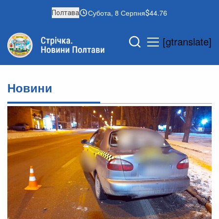
Субота, 8 Серпня
44.76
Полтава
[gtranslate]
Новини