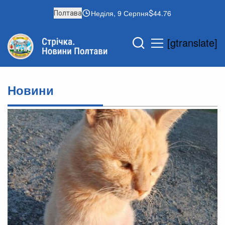
Неділя, 9 Серпня
44.76
Полтава
[gtranslate]
Новини