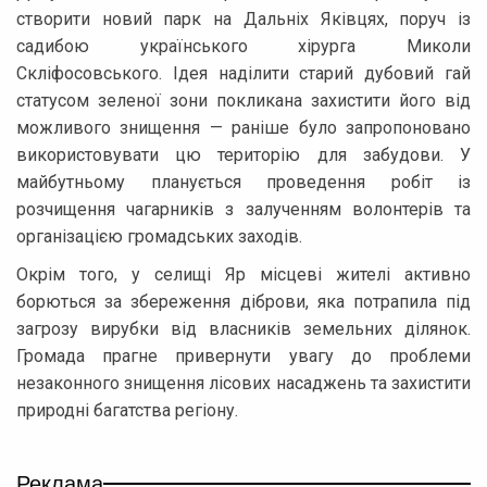
створити новий парк на Дальніх Яківцях, поруч із
садибою українського хірурга Миколи
Скліфосовського. Ідея наділити старий дубовий гай
статусом зеленої зони покликана захистити його від
можливого знищення — раніше було запропоновано
використовувати цю територію для забудови. У
майбутньому планується проведення робіт із
розчищення чагарників з залученням волонтерів та
організацією громадських заходів.
Окрім того, у селищі Яр місцеві жителі активно
борються за збереження діброви, яка потрапила під
загрозу вирубки від власників земельних ділянок.
Громада прагне привернути увагу до проблеми
незаконного знищення лісових насаджень та захистити
природні багатства регіону.
Реклама