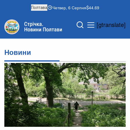
Четвер, 6 Серпня
44.69
Полтава
[gtranslate]
Новини