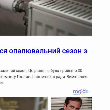
ься опалювальний сезон з
вальний сезон. Це рішення було прийняте 30
 комітету Полтавської міської ради. Вимкнення
ня.