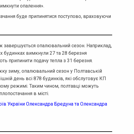
вимкнути опалення».
стачання буде припинятися поступово, враховуючи
кож завершується опалювальний сезон. Наприклад,
их будинках вимкнули 27 та 28 березня
ть припинити подачу тепла з 31 березня.
жку зиму, опалювальний сезон у Полтавській
ішній день всі 878 будинків, які обслуговує КП
ному режимі. Таким чином, полтавці можуть
плопостачання в місті.
оїв України Олександра Бредуна та Олександра