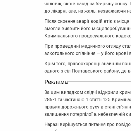
чоловік, скоїв наїзд на 55-річну жінк
до лікарні, але, на жаль, незважаючи н
Після скоєння аварії водій втік з місц
змогли виявити його місцеперебування.
Кримінального процесуального кодексу
При проведенні медичного огляду стало
алкогольного сп’яніння — у його крові
Крім того, правоохоронці знайшли пош
одного з сіл Полтавського району, де в
Реклама
За цим випадком слідчі відкрили кримі
286-1 та частиною 1 статті 135 Кримін
правил дорожнього руху в стані сп’яні
залишення потерпілої в небезпечній сит
Наразі вирішується питання про повід