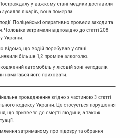
у. Постраждалу у важкому стані медики доставили
а зусилля лікарів, вона померла.
я події. Поліцейські оперативно провели заходи та
 Чоловіка затримали відповідно до статті 208
 України.
 відомо, що водій перебував у стані
 виявили більше 1,2 проміле алкоголю.
коджений автомобіль у лісовій зоні неподалік
ін намагався його приховати.
нальне провадження згідно з частиною 3 статті
ального кодексу України. Це стосується порушення
ння, що призвело до смерті людини, а також
уації.
омлення затриманому про підозру та обрання