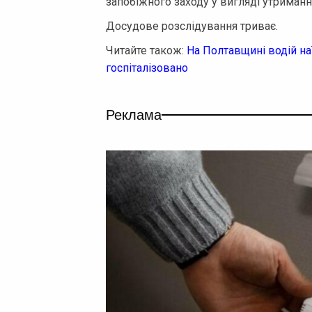
запобіжного заходу у вигляді утриманн
Досудове розслідування триває.
Читайте також:
На Полтавщині водій на
госпіталізовано
Реклама