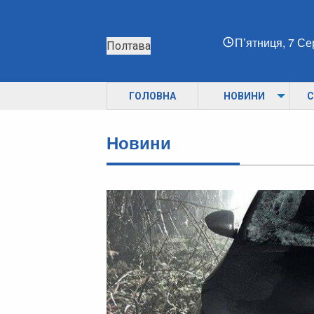
П’ятниця, 7 С
Полтава
ГОЛОВНА
НОВИНИ
С
Новини