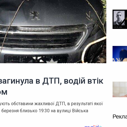
загинула в ДТП, водій втік
ом
ують обставини жахливої ДТП, в результаті якої
8 березня близько 19:30 на вулиці Війська
Рекл