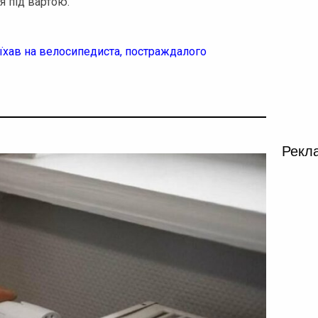
я під вартою.
їхав на велосипедиста, постраждалого
Рекл