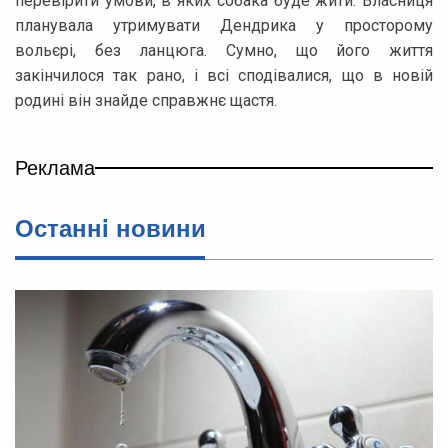
перевірити умови, в яких собака буде жити. Власниця
планувала утримувати Дендрика у просторому
вольєрі, без ланцюга. Сумно, що його життя
закінчилося так рано, і всі сподівалися, що в новій
родині він знайде справжнє щастя.
Реклама
Останнi новини