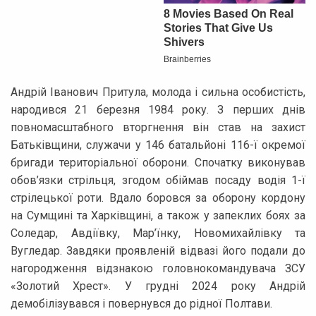
Андрій Іванович Притула, молода і сильна особистість,
народився 21 березня 1984 року. З перших днів
повномасштабного вторгнення він став на захист
Батьківщини, служачи у 146 батальйоні 116-ї окремої
бригади територіальної оборони. Спочатку виконував
обов’язки стрільця, згодом обіймав посаду водія 1-ї
стрілецької роти. Вдало боровся за оборону кордону
на Сумщині та Харківщині, а також у запеклих боях за
Соледар, Авдіївку, Мар’їнку, Новомихайлівку та
Вугледар. Завдяки проявленій відвазі його подали до
нагородження відзнакою головнокомандувача ЗСУ
«Золотий Хрест». У грудні 2024 року Андрій
демобілізувався і повернувся до рідної Полтави.