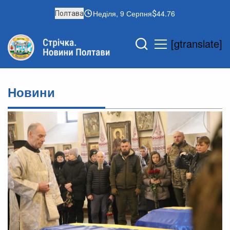
Неділя, 9 Серпня
44.76
Полтава
[gtranslate]
Новини