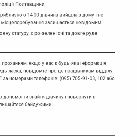
оліції Полтавщини.
риблизно о 14:00 дівчина вийшла з дому і не
її місцеперебування залишається невідомим.
вну статуру, сіро-зелені очі та довге руде
з проханням, якщо у вас є будь-яка інформація
будь ласка, повідомте про це працівникам відділу
 за номерами телефонів: (095) 705-91-03, 102 або
допомогти знайти дівчину і повернути її
залишайтеся байдужими.