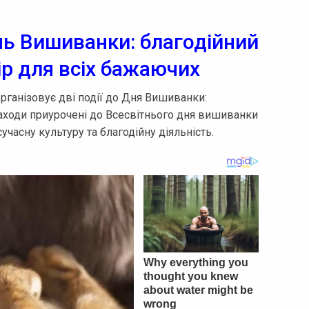
нь Вишиванки: благодійний
ір для всіх бажаючих
організовує дві події до Дня Вишиванки:
 заходи приурочені до Всесвітнього дня вишиванки
сучасну культуру та благодійну діяльність.