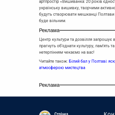
артпростір «Вишиванка: 20 років єдност
українську вишивку, творчими активно
будуть створювати мешканці Полтави п
буде вільним.
Реклама
Центр культури та дозвілля запрошує в
прагнуть об’єднати культуру, пам’ять т
нетерпінням чекаємо на вас!
Читайте також:
Білий бал у Полтаві: я
атмосферою мистецтва
Реклама
Кон