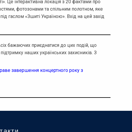
і». Це інтерактивна локація з 20 фактами про
стями, фотозонами та спільним полотном, яке
ід гаслом «Зшиті Україною». Вхід на цей захід
сіх бажаючих приєднатися до цих подій, що
а підтримку наших українських захисників. З
скраве завершення концертного року з
такти