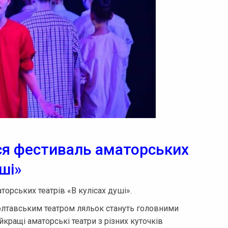
ся фестиваль аматорських
уші»
торських театрів «В кулісах душі».
Полтавським театром ляльок стануть головними
кращі аматорські театри з різних куточків