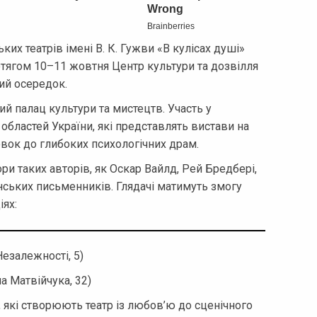
их театрів імені В. К. Гужви «В кулісах душі»
отягом 10–11 жовтня Центр культури та дозвілля
ий осередок.
ий палац культури та мистецтв. Участь у
 областей України, які представлять вистави на
овок до глибоких психологічних драм.
и таких авторів, як Оскар Вайлд, Рей Бредбері,
нських письменників. Глядачі матимуть змогу
ях:
Незалежності, 5)
а Матвійчука, 32)
 які створюють театр із любов’ю до сценічного