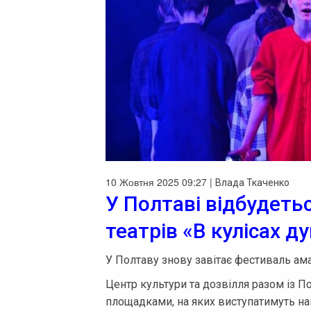
10 Жовтня 2025 09:27 |
Влада Ткаченко
У Полтаві відбудеть
театрів «В кулісах д
У Полтаву знову завітає фестиваль ама
Центр культури та дозвілля разом із 
площадками, на яких виступатимуть най