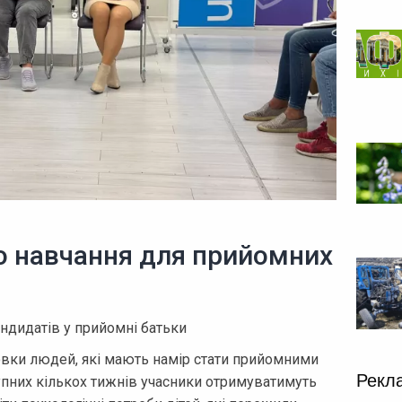
о навчання для прийомних
ндидатів у прийомні батьки
товки людей, які мають намір стати прийомними
Рекл
упних кількох тижнів учасники отримуватимуть