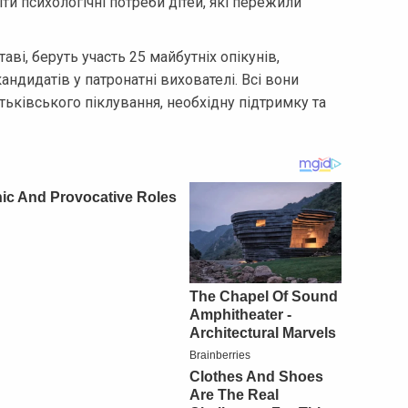
ти психологічні потреби дітей, які пережили
таві, беруть участь 25 майбутніх опікунів,
андидатів у патронатні вихователі. Всі вони
тьківського піклування, необхідну підтримку та