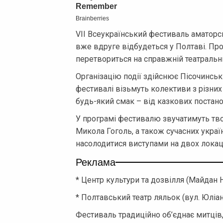
VII Всеукраїнський фестиваль аматорськ
вже вдруге відбудеться у Полтаві. Пр
перетвориться на справжній театральн
Організацію події здійснює Пісочинськ
фестивалі візьмуть колективи з різних
будь-який смак – від казкових постан
У програмі фестивалю звучатимуть твор
Микола Гоголь, а також сучасних украї
насолодитися виступами на двох локаці
Реклама
* Центр культури та дозвілля (Майдан 
* Полтавський театр ляльок (вул. Юліан
Фестиваль традиційно об’єднає митців,