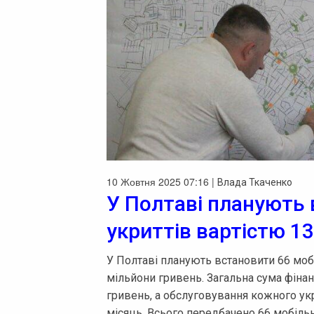
10 Жовтня 2025 07:16 |
Влада Ткаченко
У Полтаві планують 
укриттів вартістю 1
У Полтаві планують встановити 66 мобі
мільйони гривень. Загальна сума фіна
гривень, а обслуговування кожного укр
місяць. Всього передбачено 66 мобільн