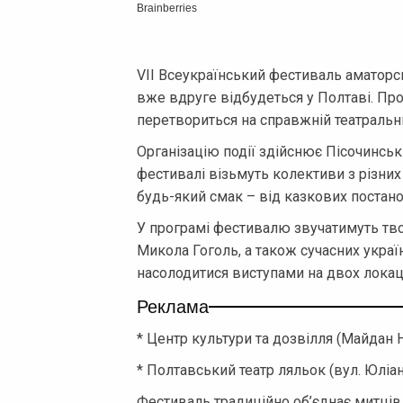
VII Всеукраїнський фестиваль аматорськ
вже вдруге відбудеться у Полтаві. Пр
перетвориться на справжній театральн
Організацію події здійснює Пісочинськ
фестивалі візьмуть колективи з різних
будь-який смак – від казкових постан
У програмі фестивалю звучатимуть твор
Микола Гоголь, а також сучасних украї
насолодитися виступами на двох локаці
Реклама
* Центр культури та дозвілля (Майдан 
* Полтавський театр ляльок (вул. Юліан
Фестиваль традиційно об’єднає митців,