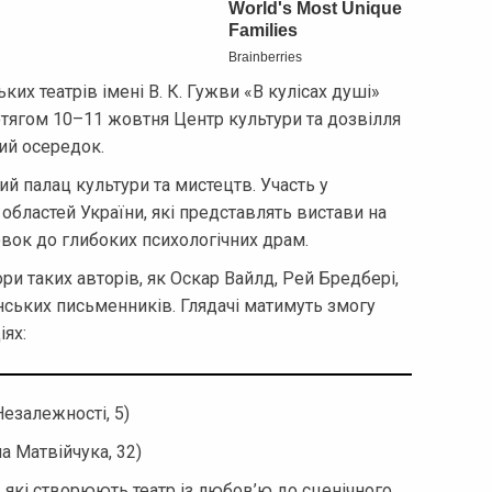
их театрів імені В. К. Гужви «В кулісах душі»
отягом 10–11 жовтня Центр культури та дозвілля
ий осередок.
ий палац культури та мистецтв. Участь у
 областей України, які представлять вистави на
овок до глибоких психологічних драм.
и таких авторів, як Оскар Вайлд, Рей Бредбері,
нських письменників. Глядачі матимуть змогу
ях:
Незалежності, 5)
а Матвійчука, 32)
 які створюють театр із любов’ю до сценічного