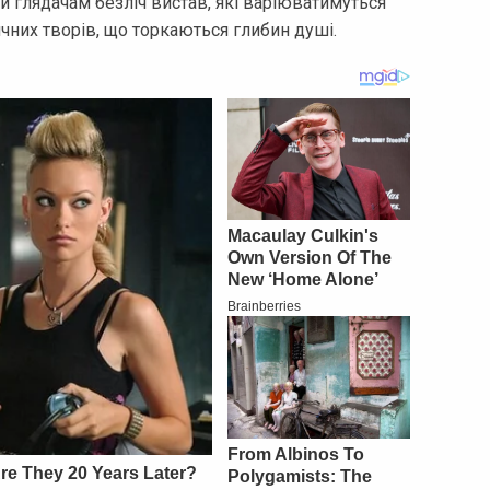
и глядачам безліч вистав, які варіюватимуться
ичних творів, що торкаються глибин душі.