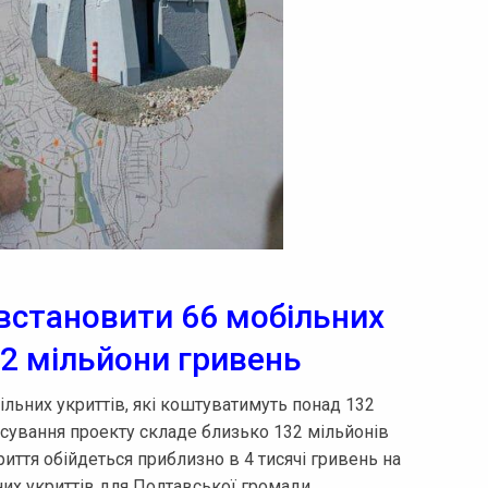
встановити 66 мобільних
32 мільйони гривень
льних укриттів, які коштуватимуть понад 132
нсування проекту складе близько 132 мільйонів
иття обійдеться приблизно в 4 тисячі гривень на
их укриттів для Полтавської громади.