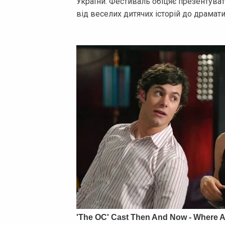
України. Фестиваль обіцяє презентуват
від веселих дитячих історій до драмат