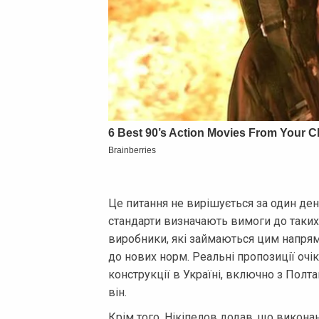
Це питання не вирішується за один ден
стандарти визначають вимоги до таких 
виробники, які займаються цим напрям
до нових норм. Реальні пропозиції очі
конструкції в Україні, включно з Пол
він.
Крім того, Нікіпелов додав, що викон