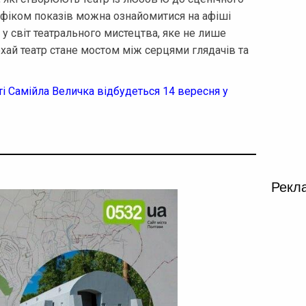
рафіком показів можна ознайомитися на афіші
 у світ театрального мистецтва, яке не лише
ехай театр стане мостом між серцями глядачів та
і Самійла Величка відбудеться 14 вересня у
Рекл