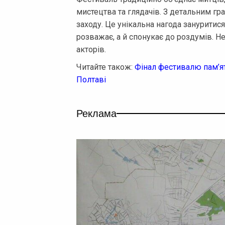
мистецтва та глядачів. З детальним г
заходу. Це унікальна нагода зануритися
розважає, а й спонукає до роздумів. Н
акторів.
Читайте також:
Фінал фестивалю пам’ят
Полтаві
Реклама