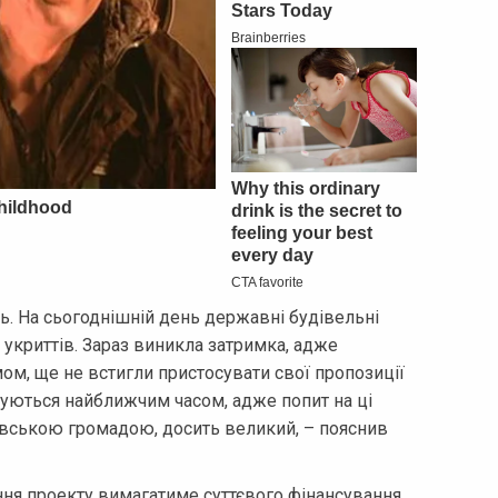
ь. На сьогоднішній день державні будівельні
укриттів. Зараз виникла затримка, адже
ом, ще не встигли пристосувати свої пропозиції
куються найближчим часом, адже попит на ці
тавською громадою, досить великий, – пояснив
ання проекту вимагатиме суттєвого фінансування