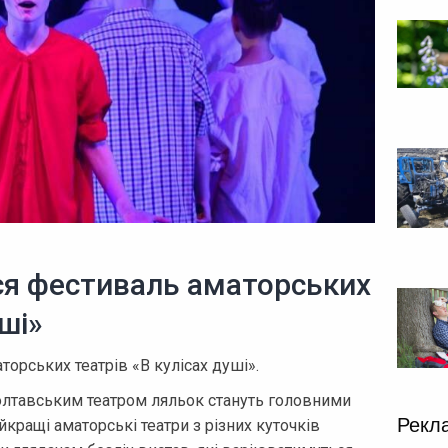
ся фестиваль аматорських
уші»
торських театрів «В кулісах душі».
Полтавським театром ляльок стануть головними
Рекл
кращі аматорські театри з різних куточків