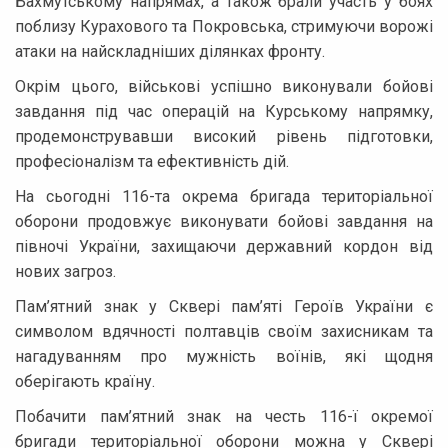
Бахмутському напрямах, а також брали участь у боях
поблизу Курахового та Покровська, стримуючи ворожі
атаки на найскладніших ділянках фронту.
Окрім цього, військові успішно виконували бойові
завдання під час операцій на Курському напрямку,
продемонструвавши високий рівень підготовки,
професіоналізм та ефективність дій.
На сьогодні 116-та окрема бригада територіальної
оборони продовжує виконувати бойові завдання на
півночі України, захищаючи державний кордон від
нових загроз.
Пам’ятний знак у Сквері пам’яті Героїв України є
символом вдячності полтавців своїм захисникам та
нагадуванням про мужність воїнів, які щодня
оберігають країну.
Побачити пам’ятний знак на честь 116-ї окремої
бригади територіальної оборони можна у Сквері