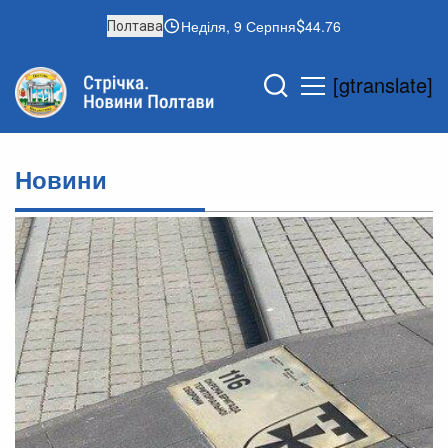
Неділя, 9 Серпня
44.76
Полтава
[gtranslate]
Новини