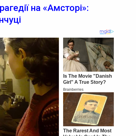
рагедії на «Амсторі»:
нчуці