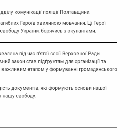
дділу комунікації поліції Полтавщини.
загиблих Героїв хвилиною мовчання. Ці Герої
 свободу України, борячись з окупантами.
валена під час п’ятої сесії Верховної Ради
ний закон став підґрунтям для організації та
в важливим етапом у формуванні громадянського
щість документів, які формують основи нашої
за нашу свободу.