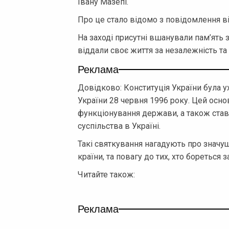
Івану Мазепі.
Про це стало відомо з повідомлення ві
На заході присутні вшанували пам’ять 
віддали своє життя за незалежність та
Реклама
Довідково: Конституція України була ух
України 28 червня 1996 року. Цей основ
функціонування держави, а також ста
суспільства в Україні.
Такі святкування нагадують про значу
країни, та повагу до тих, хто бореться 
Читайте також:
Реклама