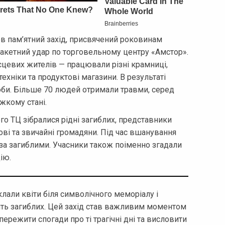
ов пам’ятний захід, присвячений роковинам
з ракетний удар по торговельному центру «Амстор».
сцевих жителів — працювали різні крамниці,
ехніки та продуктові магазини. В результаті
оби. Більше 70 людей отримали травми, серед
яжкому стані.
ого ТЦ зібралися рідні загиблих, представники
ові та звичайні громадяни. Під час вшанування
 за загиблими. Учасники також поіменно згадали
ію.
клали квіти біля символічного меморіалу і
ть загиблих. Цей захід став важливим моментом
пережити спогади про ті трагічні дні та висловити