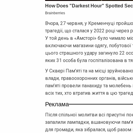
Вчора, 27 червня, у Кременчуці пройш
трагедії, що сталася у 2022 році чере
У той день в «Амсторі» було чимало мі
включаючи магазини одягу, побутової т
цього страшного удару загинуло 22 ос
яких 31 особа була госпіталізована в т
У Сквері Пам’яті та на місці зруйнован
влади, правоохоронних органів, військ
пам’яті провели панахиду та молебень
всіх тих, хто втратив життя в цю трагед
Реклама
Після спільної молитви всі присутні по
запалили лампадки, вшановуючи пам’я
для громади, яка зібралася, щоб разом 